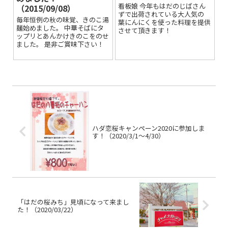
看板娘 今年もはだのじばさん
（2015/09/08）
ずで出荷されている大人気の
毎年恒例の秋の味覚、きのこ湯
葉にんにくを使った料理を提供
麺始めました。 中華そばにタ
させて頂きます！
ップリとあんかけきのこをのせ
ました。 是非ご賞味下さい！
ハダ恋桜キャンペーン2020に参加しま
す！（2020/3/1～4/30）
「はだの桜みち」見頃になって来まし
た！（2020/03/22）