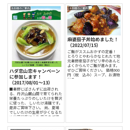
お料理のご案内
お料理のご案内
麻婆茄子丼始めました！
（2022/07/15）
ご飯がススムおかずの定番！
とろりとやわらかなとれたて地
元秦野産茄子がピリ辛のあんと
よくからんでご飯が進みます。
ハダ恋山恋キャンペーン
ぜひご賞味ください。 価格900
円（税 込み）スープ、お漬物
に参加します！
付き
（2017/08/01～13）
■秦野じばさんずに出荷され
る、丹沢山麓山間で育てられた
栄養たっぷりのしいたけを贅沢
に使った、 しいたけ湯麺です。
是非ご賞味下さい。 尚、夏場
でしいたけの生産が少くなるた
め出荷状態により 商品をご提
供出来ない日も予想されま...