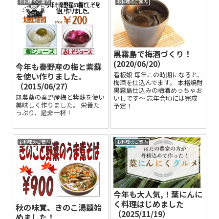
お料理のご案内
お料理のご案内
黒霧島で梅酒づくり！
(2020/06/20）
今年も秦野産の梅と紫蘇
看板娘 毎年この時期になると、
を使い作りました。
梅酒を仕込んでます。 本格焼酎
（2015/06/27）
黒霧島仕込みの梅酒めっちゃお
無農薬の秦野産梅と紫蘇を使い
いしです～ 忘年会頃には完成
美味しく作りました。 栄養た
予定！
っぷり、是非一杯！
お料理のご案内
お料理のご案内
今年も大人気,！葉にんに
く料理はじめました
秋の味覚、きのこ湯麺始
（2025/11/19）
めました！