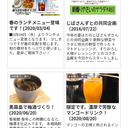
春のランチメニュー登場
じばさんずとの共同企画
です！(2020/03/04）
（2016/07/22）
■3月04日（水）よりランチメ
今年の夏はだのじばさんずさん
ニュー変更となります。 少しず
との共同企画で 新鮮な野菜サ
つですが春の気配を感じます。
ラダと地元の野菜で作った ト
旬の食材をたっぷりと使いまし
マトドレッシング、すりおろし
た。是非ご賞味下さい！
大根ドレッシング とのコラボ
企画を今日からスタートしまし
た！ 秦野の野菜は秦野で作っ
たドレッシングでどうぞお召し
上が...
お料理のご案内
お料理のご案内
黒霧島で梅酒づくり！
限定です。濃厚で芳醇な
(2020/06/20）
マンゴードリンク！
（2020/08/20）
看板娘 毎年この時期になると、
梅酒を仕込んでます。 本格焼酎
マンゴーの王様と称されるイン