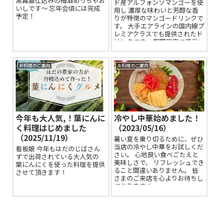
黒霧島仕込みの梅酒めっちゃお
ド産アルフォンソマンゴーを使
いしです～ 忘年会頃には完成
用し 濃厚な味わいと芳醇な香
予定！
りが特徴のマンゴードリンクで
す。 大手エアラインの国内線プ
レミアクラスでも提供されたド
リンクです。 期間限定で提供い
たします是非！
お料理のご案内
お料理のご案内
今年も大人気,！葉にんに
冷やし中華始めました！
く料理はじめました
（2023/05/16）
（2025/11/19）
暑い夏を乗り切るために、ぜひ
当店の冷やし中華をお試しくだ
看板娘 今年もはだのじばさん
さい。 心地良い食べごたえと
ずで出荷されている大人気の
美味しさで、 リフレッシュでき
葉にんにくを使った料理を提供
ること間違いありません。 皆
させて頂きます！
さまのご来店を心よりお待ちし
ております！