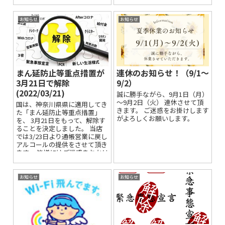
ク...
お知らせ
お知らせ
まん延防止等重点措置が
連休のお知らせ！（9/1～
3月21日で解除
9/2）
(2022/03/21)
誠に勝手ながら、9月1日（月）
～9月2日（火） 連休させて頂
国は、神奈川県県に適用してき
きます。 ご迷惑をお掛けします
た「まん延防止等重点措置」
がよろしくお願いします。
を、 3月21日をもって、解除す
ることを決定しました。 当店
では3/23日より通帳営業に戻し
アルコールの提供をさせて頂き
ます。 皆様にはご迷惑をおかけ
しますが、 (飲食の場で...
お知らせ
お知らせ