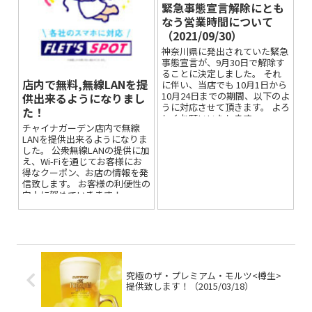
緊急事態宣言解除にとも
なう営業時間について
（2021/09/30）
神奈川県に発出されていた緊急
事態宣言が、9月30日で解除す
ることに決定しました。 それ
店内で無料,無線LANを提
に伴い、当店でも 10月1日から
10月24日までの期間、以下のよ
供出来るようになりまし
うに対応させて頂きます。 よろ
た！
しくお願いいたします。 ...
チャイナガーデン店内で無線
LANを提供出来るようになりま
した。 公衆無線LANの提供に加
え、Wi-Fiを通じてお客様にお
得なクーポン、お店の情報を発
信致します。 お客様の利便性の
向上に努めていきます！
究極のザ・プレミアム・モルツ<樽生>
提供致します！（2015/03/18）