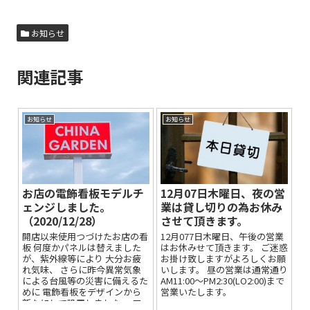
お知らせ
関連記事
お知らせ
お知らせ
お店の電飾看板モデルチ
12月07日木曜日、夜の営
ェンジしました。
業は貸し切りの為お休み
（2020/12/28）
させて頂きます。
開店以来使用つづけたお店の看
12月077日木曜日、午後の営業
板 何度かパネルは替えました
はお休みせて頂きます。 ご迷惑
が、紫外線等により 大分お疲
お掛け致しますがよろしくお願
れ気味、 さらに昨今異常気象
いします。 昼の営業は通常通り
による台風等の災害に備えるた
AM11:00～PM2:30(LO2:00)まで
めに 電飾看板をデザインから
営業いたします。
新たにして設置しました。 ア