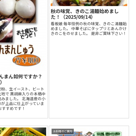
秋の味覚、きのこ湯麺始めまし
た！（2025/09/14）
看板娘 毎年恒例の秋の味覚、きのこ湯麺始
めました。 中華そばにタップリとあんかけ
きのこをのせました。 是非ご賞味下さい！
んまん如何ですか？
7）
麦粉、生イースト、ビート
地で 黒胡麻入りの本格中
みました。 北海道産の小
味が上品に仕上がっていま
おすすめです！
お料理のご案内