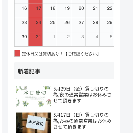
16
17
18
19
20
21
22
23
24
25
26
27
28
29
30
31
1
2
3
4
5
定休日又は貸切あり！【ご確認ください】
新着記事
5月29日（金）貸し切りの
為,夜の通常営業はお休みさ
せて頂きます
5月17日（日）貸し切りの
為,お昼の通常営業はお休み
させて頂きます