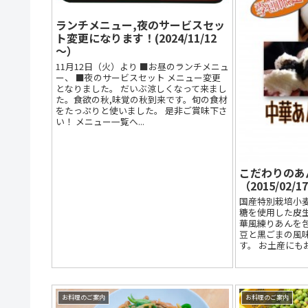
ランチメニュー,夜のサービスセッ
ト変更になります！(2024/11/12
～）
11月12日（火）より ■お昼のランチメニュ
ー、 ■夜のサービスセット メニュー変更
となりました。 だいぶ涼しくなって来まし
た。食欲の秋,味覚の秋到来です。旬の食材
をたっぷりと使いました。 是非ご賞味下さ
い！ メニュー一覧へ...
こだわりのあ
（2015/02/1
国産特別栽培小
糖を使用した皮生
華風練りあんを包
豆と黒ごまの風
す。 お土産にも
お料理のご案内
お料理のご案内