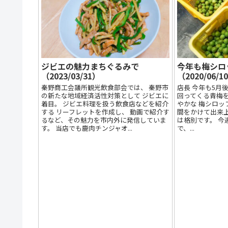
ジビエの魅力まちぐるみで
今年も梅シロ
（2023/03/31）
（2020/06/1
秦野商工会議所観光飲食部会では、 秦野市
店長 今年も5月
の新たな地域経済活性対策として ジビエに
回ってくる青梅を
着目。 ジビエ料理を扱う飲食店などを紹介
やかな 梅シロッ
する リーフレットを作成し、 動画で紹介す
間をかけて出来上
るなど、その魅力を市内外に発信していま
は格別です。 今
す。 当店でも鹿肉チンジャオ...
で、...