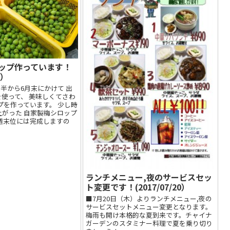
ップ作っています！
0）
後半から6月末にかけて 出
使って、 美味しくてさわ
プを作っています。 少し時
がった 自家製梅シロップ
週末位には完成しますの
ランチメニュー,夜のサービスセッ
ト変更です！(2017/07/20）
■7月20日（木）よりランチメニュー,夜の
サービスセットメニュー変更となります。
梅雨も開け本格的な夏到来です。チャイナ
ガーデンのスタミナー料理で夏を乗り切り