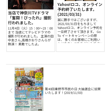
Yahoo!ロコ、オンライン
予約終了いたします。
当店で神奈川TVドラマ
(2021/03/31)
「奮闘！びったれ」撮影
誠に勝手ではございますが、
行われました。
2021/03/31日をもちまして
Yahoo!ロコ、オンライン予約を
11月4日（火）15：00～23：00
一旦終了させて頂きます。 Go
まで 当店にてテレビドラマの
To イートキャンペーンの際
撮影が行われました。 主演の田
は、 多くのお客様にご利用い
中圭さん,高橋かおりさんらが
ただきましてありがとうござい
熱演！ 素敵でしたよ。
ました。
第40回秦野市市民の日 大抽選会に協賛
いたします！(2019/11/03)