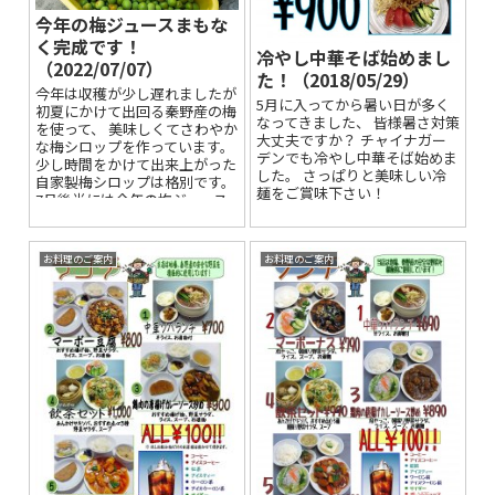
今年の梅ジュースまもな
く完成です！
冷やし中華そば始めまし
（2022/07/07）
た！（2018/05/29）
今年は収穫が少し遅れましたが
5月に入ってから暑い日が多く
初夏にかけて出回る秦野産の梅
なってきました、 皆様暑さ対策
を使って、 美味しくてさわやか
大丈夫ですか？ チャイナガー
な梅シロップを作っています。
デンでも冷やし中華そば始めま
少し時間をかけて出来上がった
した。 さっぱりと美味しい冷
自家製梅シロップは格別です。
麺をご賞味下さい！
7月後半には今年の梅ジュース
が出来上がります。 暑さ対策
に...
お料理のご案内
お料理のご案内