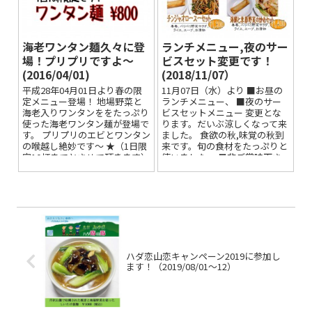
海老ワンタン麺久々に登
ランチメニュー,夜のサー
場！プリプリですよ～
ビスセット変更です！
(2016/04/01)
(2018/11/07）
平成28年04月01日より春の限
11月07日（水）より ■お昼の
定メニュー登場！ 地場野菜と
ランチメニュー、 ■夜のサー
海老入りワンタンををたっぷり
ビスセットメニュー 変更とな
使った海老ワンタン麺が登場で
ります。だいぶ涼しくなって来
す。 プリプリのエビとワンタン
ました。 食欲の秋,味覚の秋到
の喉越し絶妙です～ ★（1日限
来です。旬の食材をたっぷりと
定10杯までとさせて頂きます）
使いました。 是非ご賞味下さ
い！
ハダ恋山恋キャンペーン2019に参加し
ます！（2019/08/01～12）