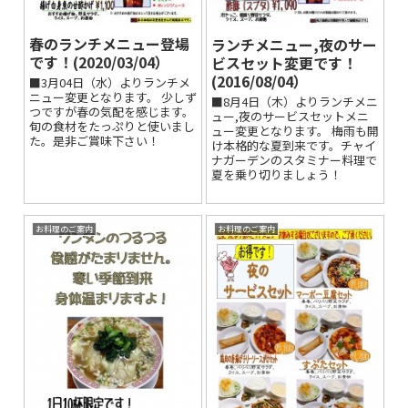
春のランチメニュー登場
ランチメニュー,夜のサー
です！(2020/03/04）
ビスセット変更です！
(2016/08/04）
■3月04日（水）よりランチメ
ニュー変更となります。 少しず
■8月4日（木）よりランチメニ
つですが春の気配を感じます。
ュー,夜のサービスセットメニ
旬の食材をたっぷりと使いまし
ュー変更となります。 梅雨も開
た。是非ご賞味下さい！
け本格的な夏到来です。チャイ
ナガーデンのスタミナー料理で
夏を乗り切りましょう！
お料理のご案内
お料理のご案内