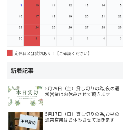
9
10
11
12
13
14
15
16
17
18
19
20
21
22
23
24
25
26
27
28
29
30
31
1
2
3
4
5
定休日又は貸切あり！【ご確認ください】
新着記事
5月29日（金）貸し切りの為,夜の通
常営業はお休みさせて頂きます
5月17日（日）貸し切りの為,お昼の
通常営業はお休みさせて頂きます