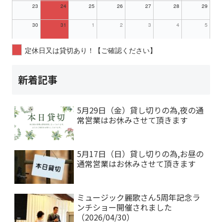
23
24
25
26
27
28
29
30
31
1
2
3
4
5
定休日又は貸切あり！【ご確認ください】
新着記事
5月29日（金）貸し切りの為,夜の通
常営業はお休みさせて頂きます
5月17日（日）貸し切りの為,お昼の
通常営業はお休みさせて頂きます
ミュージック麗歌さん5周年記念ラ
ンチショー開催されました
（2026/04/30）