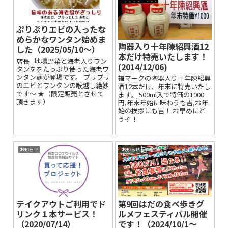
ぷりぷりエビの入ったな
めらかなワンタン始めま
陶器入り十年陳紹興酒12
した（2025/05/10～）
本だけ特売いたします！
店長 地場野菜と海老入りワン
(2014/12/06)
タンををたっぷり使った海老ワ
ンタン麺が登場です。 プリプリ
福マークの陶器入り十年陳紹興
のエビとワンタンの喉越し絶妙
酒12本だけ、年末に特売いたし
です～ ★（限定販売とさせて
ます。 500ml入で特価の1000
頂きます）
円,年末年始に味わうも吉,お年
始の挨拶にも吉！ お早めにど
うぞ！
お知らせ
お知らせ
テイクアウトご利用でド
第9回はだの食べ歩きグ
リンク１本サービス！
ルメフェスティバル開催
（2020/07/14）
です！（2024/10/1～