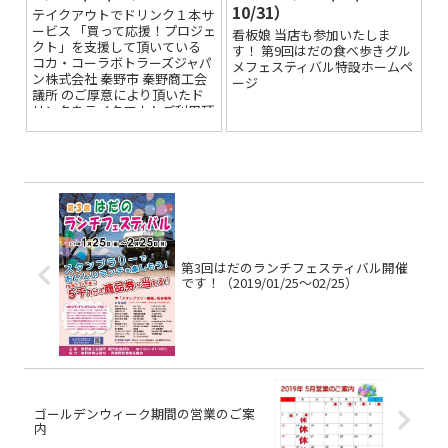
10/31）
テイクアウトでドリンク１本サ
ービス 「買って応援！プロジェ
看板娘 当店も参加いたしま
クト」を支援して頂いている
す！ 第9回はだの食べ歩きグル
コカ・コーラボトラーズジャパ
メフェスティバル特設ホームペ
ン株式会社 秦野市 秦野商工会
ージ
議所 のご厚意により頂いたド
リンクをテイクアウトご利用頂
いたお客様に...
第3回はだのランチフェスティバル開催
です！（2019/01/25～02/25）
ゴールデンウィーク期間の営業のご案
内