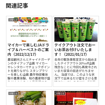
関連記事
お知らせ
お知らせ
マイカーで楽しむJAドラ
テイクアウト注文でおー
イブ＆ハーベストのご案
いお茶お付けいたしま
内（2022/12/17）
す！（2021/01/17）
農協観光さんとチャイナガーデ
去年の緊急事態宣言から始めま
ンのタイアップ企画 マイカー
したテイクアウト20％off企画
やレンタカーでチェックポイン
残念なことに今回も再発令され
トを周りながら スタンプラリ
いまだ収束の目途がたちませ
ーを楽しむ企画 農作物収穫体
ん。 当店では、このような状
験や農業体験、旬の農産物が盛
況下で出来るだけ密をさける意
りだくさんのＪＡ直売場での
味においても この20％off企画
お買い物のあとにお食事を楽し
続けさせて頂きます。 さら...
んでいた...
お知らせ
お知らせ